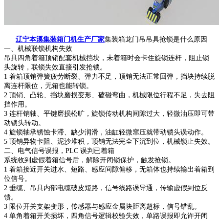
辽宁本溪集装箱门机生产厂家
集装箱龙门吊吊具抢锁是什么原因
一、机械联锁机构失效
吊具四角着箱顶销配套机械挡块，未着箱时会卡住旋锁连杆，阻止锁
头旋转，联锁失效直接引发抢锁。
1 着箱顶销弹簧疲劳断裂、弹力不足，顶销无法正常回弹，挡块持续脱
离连杆限位，无箱也能转锁。
2 顶销、凸轮、挡块磨损变形、磕碰弯曲，机械限位行程不足，失去阻
挡作用。
3 连杆销轴、平键磨损松旷，旋锁传动机构间隙过大，轻微油压即可带
动锁头转动。
4 旋锁轴承锈蚀卡滞、缺少润滑，油缸轻微窜压就带动锁头误动作。
5 顶销异物卡阻、泥沙堆积，顶销无法完全下沉到位，机械锁止失效。
二、电气信号误报，PLC 误判已着箱
系统收到虚假着箱信号后，解除开闭锁保护，触发抢锁。
1 着箱接近开关进水、短路、感应间隙偏移，无箱体也持续输出着箱到
位信号。
2 垂缆、吊具内部电缆破皮短路，信号线路误导通，传输虚假到位反
馈。
3 限位开关支架变形，传感器与感应金属块距离超标，信号错乱。
4 单角着箱开关损坏，四角信号逻辑校验失效，单路误报即允许开闭