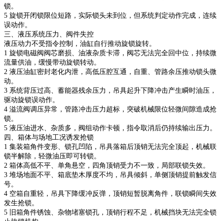
锁。
5 旋锁开闭锁限位短路，实际锁头未到位，但系统判定动作完成，连续
误动作。
三、液压系统压力、阀件失控
液压动力不受指令控制，油缸自行推动旋锁旋转。
1 旋锁电磁阀阀芯磨损、油液杂质卡滞，阀芯无法完全回中位，持续微
流量供油，缓慢带动旋锁转动。
2 液压油缸密封老化内泄，高低压腔互通，自重、管路余压推动锁头微
动。
3 系统背压过高、蓄能器残余压力，吊具起升下降冲击产生瞬时油压，
驱动旋锁误动作。
4 溢流阀调压异常，管路冲击压力超标，突破机械限位轻微间隙造成抢
锁。
5 液压油进水、杂质多，阀组动作卡顿，指令取消后仍持续输出压力。
四、箱体与场地工况诱发抢锁
1 集装箱角件变形、锁孔凹陷，吊具落箱后顶销无法完全顶起，机械联
锁半解除，轻微油压即可转锁。
2 箱体高低不平、单角悬空，四角顶销受力不一致，局部联锁失效。
3 堆场地面不平、箱底垫木厚度不均，吊具倾斜，单侧顶销提前触发信
号。
4 空箱自重轻，吊具下降缓冲反弹，顶销短暂脱离角件，联锁瞬间失效
发生抢锁。
5 旧箱角件锈蚀、杂物堵塞锁孔，顶销行程不足，机械挡块无法完全锁