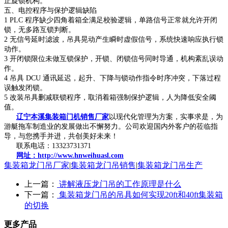
止旋锁机构。
五、电控程序与保护逻辑缺陷
1 PLC 程序缺少四角着箱全满足校验逻辑，单路信号正常就允许开闭
锁，无多路互锁判断。
2 无信号延时滤波，吊具晃动产生瞬时虚假信号，系统快速响应执行锁
动作。
3 开闭锁限位未做互锁保护，开锁、闭锁信号同时导通，机构紊乱误动
作。
4 吊具 DCU 通讯延迟，起升、下降与锁动作指令时序冲突，下落过程
误触发闭锁。
5 改装吊具删减联锁程序，取消着箱强制保护逻辑，人为降低安全阈
值。
辽宁本溪集装箱门机销售厂家
以现代化管理为方案，实事求是，为
游艇拖车制造业的发展做出不懈努力。公司欢迎国内外客户的莅临指
导，与您携手并进，共创美好未来！
联系电话：13323731371
网址：http://www.hnweihuasl.com
集装箱龙门吊厂家
|
集装箱龙门吊销售
|
集装箱龙门吊生产
上一篇：
讲解液压龙门吊的工作原理是什么
下一篇：
集装箱龙门吊的吊具如何实现20ft和40ft集装箱
的切换
更多产品