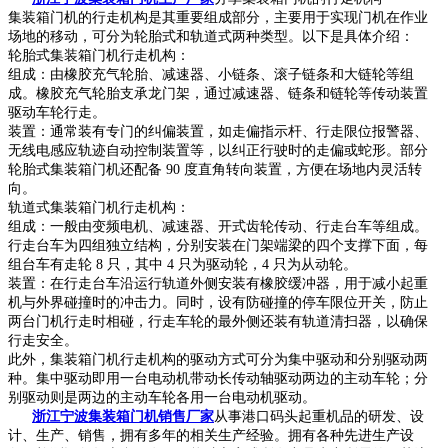
集装箱门机的行走机构是其重要组成部分，主要用于实现门机在作业
场地的移动，可分为轮胎式和轨道式两种类型。以下是具体介绍：
轮胎式集装箱门机行走机构：
组成：由橡胶充气轮胎、减速器、小链条、滚子链条和大链轮等组
成。橡胶充气轮胎支承龙门架，通过减速器、链条和链轮等传动装置
驱动车轮行走。
装置：通常装有专门的纠偏装置，如走偏指示杆、行走限位报警器、
无线电感应轨迹自动控制装置等，以纠正行驶时的走偏或蛇形。部分
轮胎式集装箱门机还配备 90 度直角转向装置，方便在场地内灵活转
向。
轨道式集装箱门机行走机构：
组成：一般由变频电机、减速器、开式齿轮传动、行走台车等组成。
行走台车为四组独立结构，分别安装在门架端梁的四个支撑下面，每
组台车有走轮 8 只，其中 4 只为驱动轮，4 只为从动轮。
装置：在行走台车沿运行轨道外侧安装有橡胶缓冲器，用于减小起重
机与外界碰撞时的冲击力。同时，设有防碰撞的停车限位开关，防止
两台门机行走时相碰，行走车轮的最外侧还装有轨道清扫器，以确保
行走安全。
此外，集装箱门机行走机构的驱动方式可分为集中驱动和分别驱动两
种。集中驱动即用一台电动机带动长传动轴驱动两边的主动车轮；分
别驱动则是两边的主动车轮各用一台电动机驱动。
浙江宁波集装箱门机销售厂家
从事港口码头起重机品的研发、设
计、生产、销售，拥有多年的相关生产经验。拥有各种先进生产设