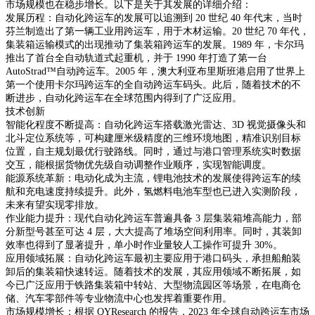
市场规模也在稳步增长。以下是关于其发展的详细介绍：
发展历程：自动化跨运车的发展可以追溯到 20 世纪 40 年代末，当时
芬兰制造出了第一辆工业用跨运车，用于木材运输。20 世纪 70 年代，
集装箱运输模式的出现推动了集装箱跨运车的发展。1989 年，卡尔玛
推出了首台全自动轨道式起重机，并于 1990 年打造了第一台
AutoStrad™自动跨运车。2005 年，澳大利亚布里斯班港启用了世界上
第一个使用卡尔玛跨运车的全自动跨运车码头。此后，随着技术的不
断进步，自动化跨运车在全球范围内得到了广泛应用。
技术创新
智能化程度不断提高：自动化跨运车搭载激光雷达、3D 视觉摄像头和
北斗定位系统等，可构建厘米级精度的三维环境地图，精准识别目标
位置，自主规划最优行驶路线。同时，通过与港口管理系统实时数据
交互，能根据货物优先级自动调整作业顺序，实现智能调度。
能源系统革新：电动化成为主流，锂电池技术的发展使得跨运车的续
航和充电速度持续提升。此外，氢燃料电池车型也已进入实测阶段，
未来有望实现零排放。
作业能力提升：现代自动化跨运车普遍具备 3 层集装箱堆高能力，部
分新型号甚至可达 4 层，大大提高了堆场空间利用率。同时，其装卸
效率也得到了显著提升，单小时作业量较人工操作可提升 30%。
应用领域拓展：自动化跨运车最初主要应用于港口码头，承担船舶装
卸后的集装箱快速转运。随着技术的发展，其应用领域不断拓展，如
今已广泛应用于铁路集装箱中转站、大型物流园区等场景，在电商仓
储、汽车零部件等专业物流中心也发挥着重要作用。
市场规模增长：根据 QYResearch 的报告，2023 年全球自动跨运车市场