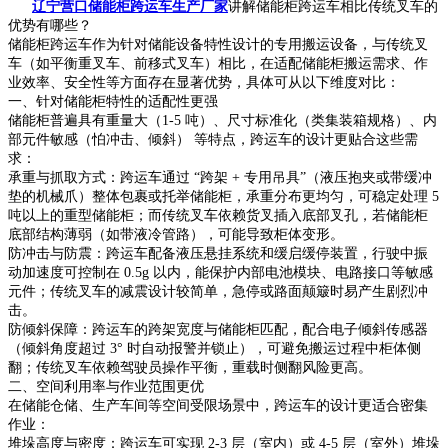
辽宁营口储能柜跨运车生产厂家
讲解储能柜跨运车相比传统叉车的
优势有哪些？
储能柜跨运车作为针对储能设备特性设计的专用搬运设备，与传统叉
车（如平衡重叉车、前移式叉车）相比，在适配储能柜搬运需求、作
业效率、安全性等方面存在显著优势，具体可从以下维度对比：
一、针对储能柜特性的适配性更强
储能柜普遍具有重量大（1-5 吨）、尺寸标准化（类集装箱规格）、内
部元件敏感（怕冲击、倾斜） 等特点，跨运车的设计更贴合这些需
求：
承重与抓取方式：跨运车通过 “跨架 + 专用吊具”（液压抱夹或带缓冲
垫的机械爪）整体包裹或托举储能柜，承重分布更均匀，可稳定处理 5
吨以上的重型储能柜；而传统叉车依赖货叉插入底部叉孔，若储能柜
底部结构薄弱（如带液冷管路），可能导致柜体变形。
防冲击与防震：跨运车配备液压悬挂系统和缓启缓停装置，行驶中振
动加速度可控制在 0.5g 以内，能保护内部电池模块、电路接口等敏感
元件；传统叉车的减震设计较简单，急停或路面颠簸时易产生剧烈冲
击。
防倾斜保障：跨运车的跨架宽度与储能柜匹配，配合电子倾斜传感器
（倾斜角度超过 3° 时自动报警并锁止），可避免搬运过程中柜体侧
翻；传统叉车依赖驾驶员操作平衡，重载时侧翻风险更高。
二、空间利用率与作业范围更优
在储能仓储、生产车间等空间受限场景中，跨运车的设计更适合密集
作业：
堆垛高度与密度：跨运车可实现 2-3 层（室内）或 4-5 层（室外）堆垛