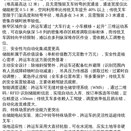
（堆高最高达 12 米），且无需预留叉车转弯的宽通道，通道宽度仅比
储能柜宽 0.5-1 米，空间利用率比传统叉车提升 40% 以上；传统叉车
受限于门架高度和转弯半径，堆高多在 3-4 米，且需预留 2-3 米通道，
密集存储时效率较低。
狭窄区域作业：跨运车通过 “大车行走 + 小车横移 + 起升” 三维运动系
统，可在纵向纵深 5-8 列的密集堆存区精准调取目标柜体，而传统叉
车因转向半径限制，难以在多列纵深堆存区作业，需依赖人工调整仓
位。
三、安全性与自动化集成度更高
储能柜属于高价值设备（单柜价值数万元至数十万元），安全性是核
心需求，跨运车在这方面优势显著：
主动安全设计：除倾斜报警外，跨运车还配备红外避障（识别范围内
有人员或障碍物时自动减速）、吊具压力传感器（抓取过松 / 过紧时自
动调整）、紧急停止按钮（全车多位置布置）等多重保护；传统叉车
的安全装置较基础，主要依赖驾驶员观察。
智能调度适配：跨运车可无缝对接仓储管理系统（WMS），通过二维
码 / RFID 识别储能柜信息，实现自动出入库、按订单拣选等功能，定
位精度达 ±50mm；传统叉车多依赖人工驾驶，调度效率低且易出错，
自动化改造难度大。
四、特殊场景的作业能力更突出
在储能电站安装、港口中转等特殊场景中，跨运车的灵活性远超传统
叉车：
场地适应性：跨运车采用大直径轮胎，可在水泥地、压实土地等非硬