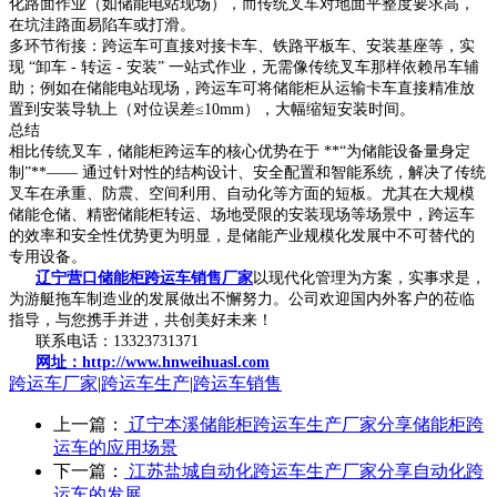
化路面作业（如储能电站现场），而传统叉车对地面平整度要求高，
在坑洼路面易陷车或打滑。
多环节衔接：跨运车可直接对接卡车、铁路平板车、安装基座等，实
现 “卸车 - 转运 - 安装” 一站式作业，无需像传统叉车那样依赖吊车辅
助；例如在储能电站现场，跨运车可将储能柜从运输卡车直接精准放
置到安装导轨上（对位误差≤10mm），大幅缩短安装时间。
总结
相比传统叉车，储能柜跨运车的核心优势在于 **“为储能设备量身定
制”**—— 通过针对性的结构设计、安全配置和智能系统，解决了传统
叉车在承重、防震、空间利用、自动化等方面的短板。尤其在大规模
储能仓储、精密储能柜转运、场地受限的安装现场等场景中，跨运车
的效率和安全性优势更为明显，是储能产业规模化发展中不可替代的
专用设备。
辽宁营口储能柜跨运车销售厂家
以现代化管理为方案，实事求是，
为游艇拖车制造业的发展做出不懈努力。公司欢迎国内外客户的莅临
指导，与您携手并进，共创美好未来！
联系电话：13323731371
网址：http://www.hnweihuasl.com
跨运车厂家
|
跨运车生产
|
跨运车销售
上一篇：
辽宁本溪储能柜跨运车生产厂家分享储能柜跨
运车的应用场景
下一篇：
江苏盐城自动化跨运车生产厂家分享自动化跨
运车的发展