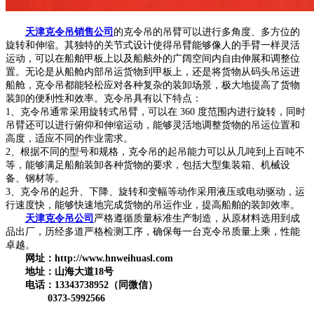
天津克令吊销售公司
的克令吊的吊臂可以进行多角度、多方位的
旋转和伸缩。其独特的关节式设计使得吊臂能够像人的手臂一样灵活
运动，可以在船舶甲板上以及船舷外的广阔空间内自由伸展和调整位
置。无论是从船舱内部吊运货物到甲板上，还是将货物从码头吊运进
船舱，克令吊都能轻松应对各种复杂的装卸场景，极大地提高了货物
装卸的便利性和效率。克令吊具有以下特点：
1、克令吊通常采用旋转式吊臂，可以在 360 度范围内进行旋转，同时
吊臂还可以进行俯仰和伸缩运动，能够灵活地调整货物的吊运位置和
高度，适应不同的作业需求。
2、根据不同的型号和规格，克令吊的起吊能力可以从几吨到上百吨不
等，能够满足船舶装卸各种货物的要求，包括大型集装箱、机械设
备、钢材等。
3、克令吊的起升、下降、旋转和变幅等动作采用液压或电动驱动，运
行速度快，能够快速地完成货物的吊运作业，提高船舶的装卸效率。
天津克令吊公司
严格遵循质量标准生产制造，从原材料选用到成
品出厂，历经多道严格检测工序，确保每一台克令吊质量上乘，性能
卓越。
网址：http://www.hnweihuasl.com
地址：山海大道18号
电话：13343738952（同微信）
0373-5992566