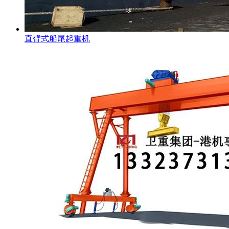
直臂式船尾起重机