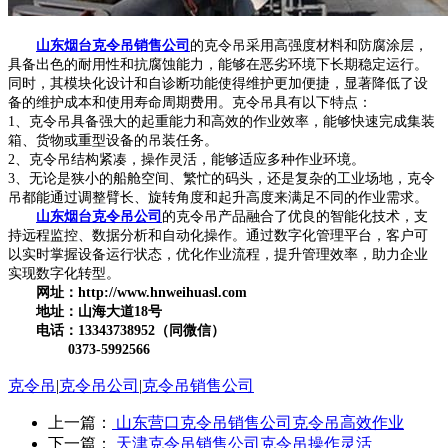
山东烟台克令吊销售公司
的克令吊采用高强度材料和防腐涂层，
具备出色的耐用性和抗腐蚀能力，能够在恶劣环境下长期稳定运行。
同时，其模块化设计和自诊断功能使得维护更加便捷，显著降低了设
备的维护成本和使用寿命周期费用。克令吊具有以下特点：
1、克令吊具备强大的起重能力和高效的作业效率，能够快速完成集装
箱、货物或重型设备的吊装任务。
2、克令吊结构紧凑，操作灵活，能够适应多种作业环境。
3、无论是狭小的船舱空间、繁忙的码头，还是复杂的工业场地，克令
吊都能通过调整臂长、旋转角度和起升高度来满足不同的作业需求。
山东烟台克令吊公司
的克令吊产品融合了优良的智能化技术，支
持远程监控、数据分析和自动化操作。通过数字化管理平台，客户可
以实时掌握设备运行状态，优化作业流程，提升管理效率，助力企业
实现数字化转型。
网址：http://www.hnweihuasl.com
地址：山海大道18号
电话：13343738952（同微信）
0373-5992566
克令吊
|
克令吊公司
|
克令吊销售公司
上一篇：
山东营口克令吊销售公司克令吊高效作业
下一篇：
天津克令吊销售公司克令吊操作灵活