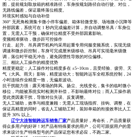
图，提前规划取放箱的精准路径，车身按规划路径自动行驶、对位，
无路线偏差，保证最终落位精度。
环境实时感知与自动补偿
360° 无死角检测集卡微小停车偏差、箱体轻微变形、场地微小沉降等
外部因素，系统可在 1 秒内完成偏差计算，并自动调整吊具 / 车身位
置，无需人工干预，确保对位精度不受外部因素影响。
变频精准驱动，微步距可控操作
行走、起升、吊具调节机构均采用起重专用伺服变频系统，实现无级
调速和微步距控制，车身可完成厘米级移动、吊具可实现毫米级微
调，落位时平稳无冲击，避免因惯性导致的对位偏移。
三、相比人工操作的精度优势
精度更稳定：人工操作对位精度多在 ±5~10cm，且受经验、疲劳、天
气（大风、雨天）影响，精度波动大；智能跨运车全程系统控制，24
小时连续作业精度一致，无偏差波动。
抗干扰能力强：露天堆场的阵风、扬尘、光线变化，集卡的临时微小
移位，均能被系统实时检测并补偿，不影响最终对位；而人工操作易
受此类因素干扰，导致对位失误、反复调整。
无人工辅助，效率与精度兼顾：无需人工现场指挥、挂钩、调整，在
保证高精度的同时，省去人工辅助工时，装卸单箱的衔接效率比人工
提升 30% 以上。
辽宁大连智能跨运车销售厂家
产品质量好，寿命长，产品质量获
得众多用户的好评！对产品有特殊要求的用户，公司可跟据用户的需
求来设计生产特殊型号的产品保证您有求必应，不跑二家。