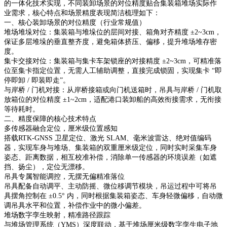
的一体化技术实现，不同装卸场景的对位精度贴合集装箱堆场实际作
业需求，核心特点和场景精度表现简洁梳理如下：
一、核心装卸场景的对位精度（行业常规值）
堆场堆垛对位：集装箱与堆垛位的层间对接、箱角对齐精度 ±2~3cm，
保证多层堆垛的垂直整齐度，避免箱体挤压、偏移，提升堆场堆存密
度。
集卡交接对位：集装箱与集卡车架锁座的对接精度 ±2~3cm，可精准落
位至集卡指定位置，无需人工辅助调整，直接完成锁固，实现集卡 “即
停即卸 / 即装即走”。
与岸桥 / 门机对接：从岸桥接箱或向门机送箱时，吊具与岸桥 / 门机取
放箱位的对位精度 ±1~2cm，适配港口装卸船的高效衔接需求，无衔接
等待耗时。
二、精度保障的核心技术特点
多传感器融合定位，厘米级位置感知
搭载RTK-GNSS 卫星定位、激光 SLAM、毫米波雷达、绝对值编码
器，实现车身与堆场、集装箱的双重厘米级定位，同时实时采集车身
姿态、距离数据，相互校准补偿，消除单一传感器的环境误差（如遮
挡、扬尘），定位无漂移。
吊具专属智能调控，无摆无偏精准落位
吊具配备自动调平、主动防摇、微位移调节模块，吊运过程中可将吊
具摆角控制在 ±0.5° 内，同时根据集装箱姿态、车身轻微偏移，自动微
调吊具水平和位置，补偿作业中的微小偏差。
堆场数字孪生映射，精准路径跟踪
与堆场管理系统（YMS）深度联动，基于堆场厘米级数字孪生电子地