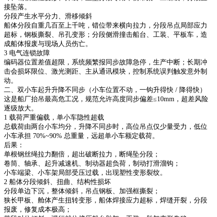
接坠落。
分段产生水平分力、滑移倾斜
船体分段自重几百至上千吨，错位带来横向拉力，分段吊点局部应力
超标，钢板撕裂、吊孔变形；分段侧滑撞击船台、工装、平板车，造
成船体报废与现场人员伤亡。
3 电气连锁故障
编码器位置差值超限，系统频繁报同步故障急停，生产中断；长期冲
击会损坏限位、激光测距、主从通讯模块，控制系统误判触发意外制
动。
二、双小车起升升降不同步（小车位置不动，一钩升得快 / 降得快）
这是船厂抬吊最高危工况，规范允许高度同步偏差≤10mm，超差风险
逐级放大。
1 载荷严重偏载，单小车隐性超载
总载荷由两台小车均分，升降不同步时，高位吊点仅少量受力，低位
小车承担 70%~90% 总重量，远超单小车额定载荷。
后果：
单根钢丝绳拉力翻倍，超出破断拉力，断绳坠分段；
卷筒、轴承、起升减速机、制动器超负荷，制动打滑溜钩；
小车端梁、小车架局部受压过载，出现塑性变形裂纹。
2 船体分段倾斜、扭曲、结构性损坏
分段单边下沉，整体倾斜，吊点钢板、加强框撕裂；
狭长甲板、舱体产生扭转变形，船体焊接应力超标，焊缝开裂，分段
报废，修复成本极高；