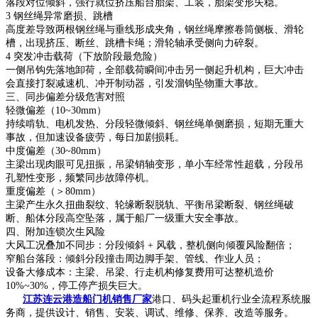
落段对位倾斜，强行就位挤压船台胎架、工装，胎架变形失稳。
3 钢丝绳异常磨损、跳槽
高度差导致两根钢丝绳与垂线形成夹角，钢丝绳摩擦卷筒侧板、滑轮
槽，出现挤压、断丝、跳槽卡绳；滑轮轴承受侧向力碎裂。
4 突发冲击载荷（下放阶段最危险）
一侧吊钩先落地卸荷，全部载荷瞬间冲击另一侧起升机构，巨大冲击
会直接打裂减速机、冲开制动器，引发溜钩坠物重大事故。
三、同步偏差分级危害对照
轻微偏差（10~30mm）
持续啃轨、电机发热、分段轻微倾斜、钢丝绳单侧磨损，短期无重大
事故，但加速设备疲劳，每日加剧损耗。
中度偏差（30~80mm）
主梁出现肉眼可见扭振，吊梁销轴变形，单小车经常性超载，分段吊
孔塑性变形，频繁同步故障停机。
重度偏差（＞80mm）
主梁产生永久扭曲裂纹、轮缘断裂脱轨、平衡吊梁断裂、钢丝绳破
断、船体分段高空坠落，属于船厂一级重大安全事故。
四、附加连锁次生风险
大风工况叠加不同步：分段倾斜 + 风载，整机侧向倾覆风险翻倍；
窄船台落段：倾斜分段撞击周边脚手架、管线、作业人员；
设备大修成本：主梁、吊梁、行走机构修复费用可达整机造价
10%~30%，停工停产损失巨大。
江苏连云港造船门机销售厂家
港口、码头起重机行业全流程系统服
务商，提供设计、销售、安装、调试、维修、保养、改造等服务。