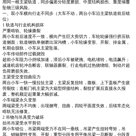
用同一根主梁轨道，同步偏差分轻度磨损、中度结构损伤、重度倾覆
坠物三级风险。
一、双小车横向行走不同步（大车不动，两台小车沿主梁轨道前后错
位）
1 轨道与行走机构损坏
严重啃轨、轮缘撕裂
两小车前后速度不一致，横向产生巨大剪切力，车轮轮缘强行挤压轨
道侧面；轨道钢轨单侧磨出深沟槽，小车轮缘变形、开裂、掉金属，
长期会脱轨，小车从主梁坠落。
小车传动部件过载烧毁
超前小车阻力小持续加速，滞后小车被硬拽、电机堵转，电流飙升；
减速机齿轮冲击断齿、联轴器撕裂、行走电机过热烧绕组、制动片超
负荷磨损失效。
主梁受交变扭曲应力
两台小车一快一慢拉扯主梁，主梁反复扭转，腹板、上下盖板产生疲
劳裂纹；造船门机主梁为大箱型焊接结构，裂纹扩展后直接永久报
废，整机额定起重量大幅折减。
小车端梁永久变形
两端梁受力不均衡，出现侧弯、扭曲，四轮平面度失效，后续常态化
啃轨无法修复。
2 吊物与吊具受力破坏
抬吊吊梁受水平剪切
两小车错位，吊梁两端受力不在同一垂线，吊梁产生扭转弯矩，吊
耳、销轴塑性变形、开裂；重型分段专用平衡吊梁一旦断裂，分段直