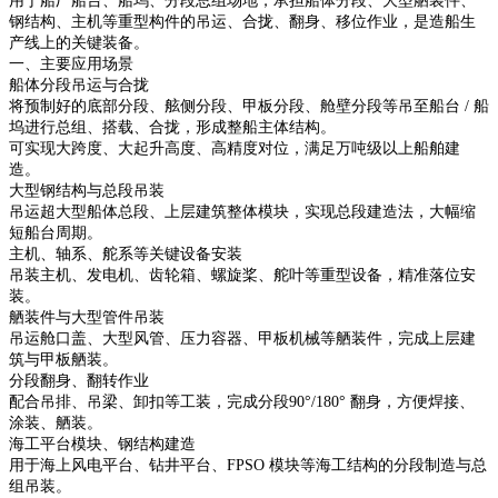
用于船厂船台、船坞、分段总组场地，承担船体分段、大型舾装件、
钢结构、主机等重型构件的吊运、合拢、翻身、移位作业，是造船生
产线上的关键装备。
一、主要应用场景
船体分段吊运与合拢
将预制好的底部分段、舷侧分段、甲板分段、舱壁分段等吊至船台 / 船
坞进行总组、搭载、合拢，形成整船主体结构。
可实现大跨度、大起升高度、高精度对位，满足万吨级以上船舶建
造。
大型钢结构与总段吊装
吊运超大型船体总段、上层建筑整体模块，实现总段建造法，大幅缩
短船台周期。
主机、轴系、舵系等关键设备安装
吊装主机、发电机、齿轮箱、螺旋桨、舵叶等重型设备，精准落位安
装。
舾装件与大型管件吊装
吊运舱口盖、大型风管、压力容器、甲板机械等舾装件，完成上层建
筑与甲板舾装。
分段翻身、翻转作业
配合吊排、吊梁、卸扣等工装，完成分段90°/180° 翻身，方便焊接、
涂装、舾装。
海工平台模块、钢结构建造
用于海上风电平台、钻井平台、FPSO 模块等海工结构的分段制造与总
组吊装。