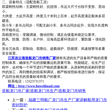
二、设备特点（适配造船工况）
双梁刚性结构：主梁刚性好、抗扭强，吊运大尺寸分段不变形、晃动
小。
大跨度、大起升高度：跨度几十米到上百米，起升高度满足船体多层
建造。
双小车 / 多吊点同步：可配主副小车、多吊点同步起升，实现大长度构
件平稳吊运。
高精度对位：变频调速、微动控制，满足合拢毫米级定位要求。
防风、防腐、防雨：全户外、沿海高盐雾环境设计，重防腐 + 强化防
风。
安全冗余高：双制动、双限位、超载保护、防摇摆、风速报警等多重
安全装置。
江苏连云港造船龙门吊销售厂家
拥有先进的生产设备和严格的质量
控制体系，确保生产出的游艇搬运机质量可靠、性能稳定。在生产过
程中，会对每一个环节进行严格的质量检测，从原材料的采购到零部
件的加工，再到整机的组装和调试，都严格按照标准进行操作，保证
产品符合相关的质量标准和客户的要求。
联系电话：13323731371
网址：http://www.hnweihuasl.com
造船龙门吊厂家
|
造船龙门吊生产
|
造船龙门吊销售
上一篇：
福建三明船厂龙门吊生产厂家讲解船用龙门吊
密封防护