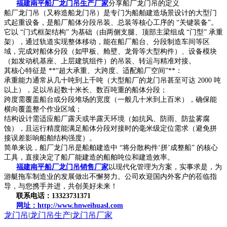
福建南平船厂龙门吊生产厂家
分享船厂龙门吊的定义
船厂龙门吊（又称造船龙门吊）是专门为船舶建造场景设计的大型门
式起重设备，是船厂船体分段吊装、总装等核心工序的 “关键装备”。
它以 “门式框架结构” 为基础（由两侧支腿、顶部主梁组成 “门型” 承重
架），通过轨道实现整体移动，能在船厂船台、分段制造车间等区
域，完成对船体分段（如甲板、舱壁、龙骨等大型构件）、设备模块
（如发动机基座、上层建筑组件）的吊装、转运与精准对接。
其核心特征是 **“超大承重、大跨度、适配船厂空间”**：
承重能力通常从几十吨到上千吨（大型船厂的龙门吊甚至可达 2000 吨
以上），足以吊起数十米长、数百吨重的船体分段；
跨度需覆盖船台或分段堆场的宽度（一般几十米到上百米），确保能
横向覆盖整个作业区域；
结构设计需适应船厂露天或半露天环境（如抗风、防雨、防盐雾腐
蚀），且运行精度能满足船体分段对接时的毫米级定位需求（避免拼
接误差影响船舶结构强度）。
简单来说，船厂龙门吊是船舶建造中 “将分散构件‘拼’成整船” 的核心
工具，直接决定了船厂能建造的船舶吨位和建造效率。
福建南平船厂龙门吊销售厂家
以现代化管理为方案，实事求是，为
游艇拖车制造业的发展做出不懈努力。公司欢迎国内外客户的莅临指
导，与您携手并进，共创美好未来！
联系电话：13323731371
网址：http://www.hnweihuasl.com
龙门吊
|
龙门吊生产
|
龙门吊厂家