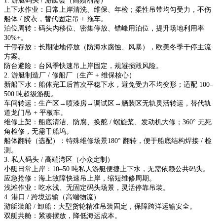
1. 游艇码头 / 游艇会（高频刚需）
上下水作业：日常上岸清洗、维保、年检；柔性吊带均匀受力，不伤
船体 / 胶衣，替代固定吊 + 拖车。
泊位周转：码头内移位、密集停放、错峰用泊位，提升场地利用率
30%+。
干停存放：长期陆地停放（防海水腐蚀、风暴），欧美冬季干停主流
方案。
防台避险：台风季快速吊上岸固定，规避损毁风险。
2. 游艇制造厂 / 修船厂（生产 + 维保核心）
新船下水：船体完工后首次平稳下水，避免受力不均变形；适配 100–
500 吨超级游艇。
车间转运：生产区→喷漆房→调试区→舾装区无轨灵活转运，替代轨
道龙门吊 + 平板车。
维修上架：船底清洁、防腐、换舵 / 螺旋桨、发动机大修；360° 无死
角检修，无需干船坞。
船体翻转（选配）：特殊维修场景180° 翻转，便于船底结构焊接 / 检
测。
3. 私人码头 / 高端湾区（小众定制）
小艇日常上岸：10–50 吨私人游艇便捷上下水，无需依赖公共码头。
应急抢修：海上故障快速吊上岸，缩短维修周期。
浅滩作业：吃水浅、无固定码头场景，灵活停靠吊装。
4. 港口 / 跨境运输（高端物流）
游艇装船 / 卸船：大型货轮精准吊装固定，保障跨洋运输安全。
双艇共舱：紧凑摆放，降低海运成本。