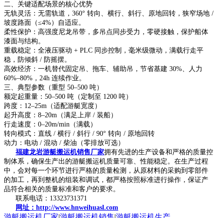
二、关键适配场景的核心优势
无轨灵活：无需轨道，360° 转向、横行、斜行、原地回转，狭窄场地 /
坡度路面（≤4%）自适应。
柔性保护：高强度尼龙吊带，多吊点同步受力，零硬接触，保护船体
漆面与结构。
重载稳定：全液压驱动 + PLC 同步控制，毫米级微动，满载行走平
稳，防倾斜 / 防摇摆。
高效经济：一机替代固定吊、拖车、辅助吊，节省基建 30%、人力
60%–80%，24h 连续作业。
三、典型参数（重型 50–500 吨）
额定起重量：50–500 吨（定制至 1200 吨）
跨度：12–25m（适配游艇宽度）
起升高度：8–20m（满足上岸 / 装船）
行走速度：0–20m/min（满载）
转向模式：直线 / 横行 / 斜行 / 90° 转向 / 原地回转
动力：电动 / 混动 / 柴油（零排放可选）
福建龙岩游艇搬运机销售厂家
拥有先进的生产设备和严格的质量控
制体系，确保生产出的游艇搬运机质量可靠、性能稳定。在生产过程
中，会对每一个环节进行严格的质量检测，从原材料的采购到零部件
的加工，再到整机的组装和调试，都严格按照标准进行操作，保证产
品符合相关的质量标准和客户的要求。
联系电话：13323731371
网址：http://www.hnweihuasl.com
游艇搬运机厂家
|
游艇搬运机销售
|
游艇搬运机生产