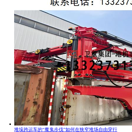
堆垛跨运车的“魔鬼步伐”如何在狭窄堆场自由穿行