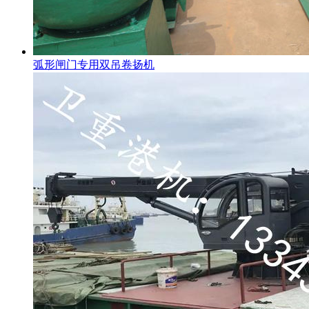
弧形闸门专用双吊卷扬机