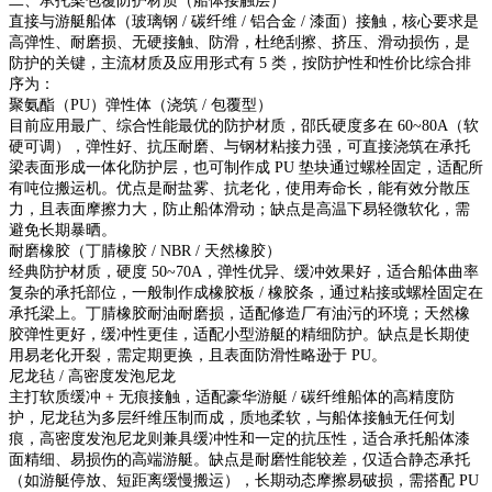
二、承托梁包覆防护材质（船体接触层）
直接与游艇船体（玻璃钢 / 碳纤维 / 铝合金 / 漆面）接触，核心要求是
高弹性、耐磨损、无硬接触、防滑，杜绝刮擦、挤压、滑动损伤，是
防护的关键，主流材质及应用形式有 5 类，按防护性和性价比综合排
序为：
聚氨酯（PU）弹性体（浇筑 / 包覆型）
目前应用最广、综合性能最优的防护材质，邵氏硬度多在 60~80A（软
硬可调），弹性好、抗压耐磨、与钢材粘接力强，可直接浇筑在承托
梁表面形成一体化防护层，也可制作成 PU 垫块通过螺栓固定，适配所
有吨位搬运机。优点是耐盐雾、抗老化，使用寿命长，能有效分散压
力，且表面摩擦力大，防止船体滑动；缺点是高温下易轻微软化，需
避免长期暴晒。
耐磨橡胶（丁腈橡胶 / NBR / 天然橡胶）
经典防护材质，硬度 50~70A，弹性优异、缓冲效果好，适合船体曲率
复杂的承托部位，一般制作成橡胶板 / 橡胶条，通过粘接或螺栓固定在
承托梁上。丁腈橡胶耐油耐磨损，适配修造厂有油污的环境；天然橡
胶弹性更好，缓冲性更佳，适配小型游艇的精细防护。缺点是长期使
用易老化开裂，需定期更换，且表面防滑性略逊于 PU。
尼龙毡 / 高密度发泡尼龙
主打软质缓冲 + 无痕接触，适配豪华游艇 / 碳纤维船体的高精度防
护，尼龙毡为多层纤维压制而成，质地柔软，与船体接触无任何划
痕，高密度发泡尼龙则兼具缓冲性和一定的抗压性，适合承托船体漆
面精细、易损伤的高端游艇。缺点是耐磨性能较差，仅适合静态承托
（如游艇停放、短距离缓慢搬运），长期动态摩擦易破损，需搭配 PU