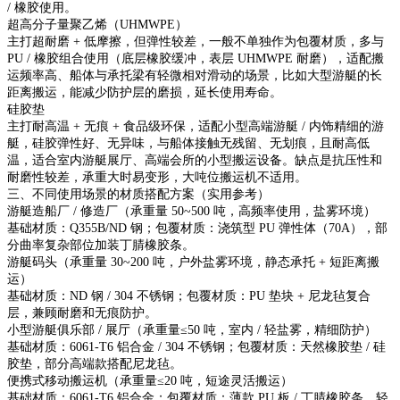
/ 橡胶使用。
超高分子量聚乙烯（UHMWPE）
主打超耐磨 + 低摩擦，但弹性较差，一般不单独作为包覆材质，多与
PU / 橡胶组合使用（底层橡胶缓冲，表层 UHMWPE 耐磨），适配搬
运频率高、船体与承托梁有轻微相对滑动的场景，比如大型游艇的长
距离搬运，能减少防护层的磨损，延长使用寿命。
硅胶垫
主打耐高温 + 无痕 + 食品级环保，适配小型高端游艇 / 内饰精细的游
艇，硅胶弹性好、无异味，与船体接触无残留、无划痕，且耐高低
温，适合室内游艇展厅、高端会所的小型搬运设备。缺点是抗压性和
耐磨性较差，承重大时易变形，大吨位搬运机不适用。
三、不同使用场景的材质搭配方案（实用参考）
游艇造船厂 / 修造厂（承重量 50~500 吨，高频率使用，盐雾环境）
基础材质：Q355B/ND 钢；包覆材质：浇筑型 PU 弹性体（70A），部
分曲率复杂部位加装丁腈橡胶条。
游艇码头（承重量 30~200 吨，户外盐雾环境，静态承托 + 短距离搬
运）
基础材质：ND 钢 / 304 不锈钢；包覆材质：PU 垫块 + 尼龙毡复合
层，兼顾耐磨和无痕防护。
小型游艇俱乐部 / 展厅（承重量≤50 吨，室内 / 轻盐雾，精细防护）
基础材质：6061-T6 铝合金 / 304 不锈钢；包覆材质：天然橡胶垫 / 硅
胶垫，部分高端款搭配尼龙毡。
便携式移动搬运机（承重量≤20 吨，短途灵活搬运）
基础材质：6061-T6 铝合金；包覆材质：薄款 PU 板 / 丁腈橡胶条，轻