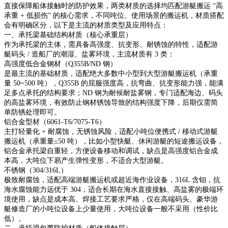
直接保障船体接触时的防护效果，两类材质的选择均匹配游艇搬运 “高
承重 + 低损伤” 的核心需求，不同吨位、使用场景的搬运机，材质搭配
会有明确区分，以下是主流的材质类型及应用特点：
一、承托梁基础结构材质（核心承重层）
作为承托梁的主体，需具备高强度、抗变形、耐锈蚀的特性，适配游
艇码头 / 造船厂的潮湿、盐雾环境，主流材质有 3 类：
高强度低合金钢材（Q355B/ND 钢）
是最主流的基础材质，适配绝大多数中小型到大型游艇搬运机（承重
量 50~500 吨），Q355B 的屈服强度高，抗弯曲、抗变形能力强，能满
足多点承托的结构要求；ND 钢为耐候耐盐雾钢，专门适配海边、码头
的高盐雾环境，有效防止钢材锈蚀导致的结构强度下降，后期仅需简
单防锈处理即可。
铝合金型材（6061-T6/7075-T6）
主打轻量化 + 耐腐蚀，无锈蚀风险，适配小吨位便携式 / 移动式游艇
搬运机（承重量≤50 吨），比如小型快艇、休闲游艇的短途搬运设备，
铝合金承托梁自重轻，方便设备移动和调试，缺点是高强度铝合金成
本高，大吨位下易产生弹性变形，不适合大型游艇。
不锈钢（304/316L）
极致耐腐蚀，适配高端游艇搬运机或超近海作业设备，316L 含钼，抗
海水腐蚀能力远优于 304，适合长期在海水直接接触、高盐雾的极端环
境使用，缺点是成本高、焊接工艺要求严格，仅在高端码头、豪华游
艇修造厂的小吨位设备上少量使用，大吨位设备一般不采用（性价比
低）。