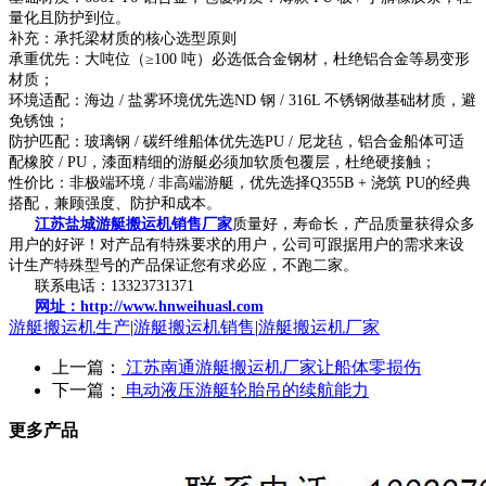
量化且防护到位。
补充：承托梁材质的核心选型原则
承重优先：大吨位（≥100 吨）必选低合金钢材，杜绝铝合金等易变形
材质；
环境适配：海边 / 盐雾环境优先选ND 钢 / 316L 不锈钢做基础材质，避
免锈蚀；
防护匹配：玻璃钢 / 碳纤维船体优先选PU / 尼龙毡，铝合金船体可适
配橡胶 / PU，漆面精细的游艇必须加软质包覆层，杜绝硬接触；
性价比：非极端环境 / 非高端游艇，优先选择Q355B + 浇筑 PU的经典
搭配，兼顾强度、防护和成本。
江苏盐城游艇搬运机销售厂家
质量好，寿命长，产品质量获得众多
用户的好评！对产品有特殊要求的用户，公司可跟据用户的需求来设
计生产特殊型号的产品保证您有求必应，不跑二家。
联系电话：13323731371
网址：http://www.hnweihuasl.com
游艇搬运机生产
|
游艇搬运机销售
|
游艇搬运机厂家
上一篇：
江苏南通游艇搬运机厂家让船体零损伤
下一篇：
电动液压游艇轮胎吊的续航能力
更多产品