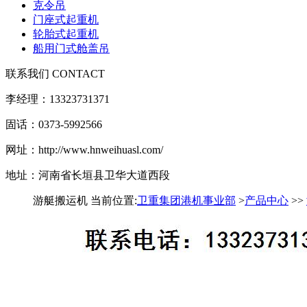
克令吊
门座式起重机
轮胎式起重机
船用门式舱盖吊
联系我们 CONTACT
李经理：13323731371
固话：0373-5992566
网址：http://www.hnweihuasl.com/
地址：河南省长垣县卫华大道西段
游艇搬运机
当前位置:
卫重集团港机事业部
>
产品中心
>>