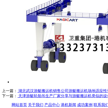
上一篇：
湖北武汉游艇搬运机销售公司游艇搬运机场地适应性
下一篇：
天津游艇轮胎吊生产厂家分享与游艇搬运机类似的设
网站首页
关于我们
产品中心
港机新闻
成功案例
联系我