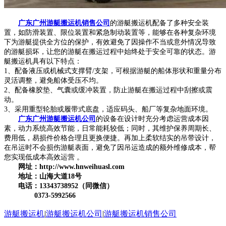
广东广州游艇搬运机销售公司
的游艇搬运机配备了多种安全装
置，如防滑装置、限位装置和紧急制动装置等，能够在各种复杂环境
下为游艇提供全方位的保护，有效避免了因操作不当或意外情况导致
的游艇损坏，让您的游艇在搬运过程中始终处于安全可靠的状态。游
艇搬运机具有以下特点：
1、配备液压或机械式支撑臂/支架，可根据游艇的船体形状和重量分布
灵活调整，避免船体受压不均。
2、配备橡胶垫、气囊或缓冲装置，防止游艇在搬运过程中刮擦或震
动。
3、采用重型轮胎或履带式底盘，适应码头、船厂等复杂地面环境。
广东广州游艇搬运机公司
的设备在设计时充分考虑运营成本因
素，动力系统高效节能，日常能耗较低；同时，其维护保养周期长、
费用低，易损件价格合理且更换便捷。再加上柔软结实的吊带设计，
在吊运时不会损伤游艇表面，避免了因吊运造成的额外维修成本，帮
您实现低成本高效运营 。
网址：http://www.hnweihuasl.com
地址：山海大道18号
电话：13343738952（同微信）
0373-5992566
游艇搬运机
|
游艇搬运机公司
|
游艇搬运机销售公司