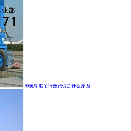
游艇轮胎吊行走跑偏是什么原因