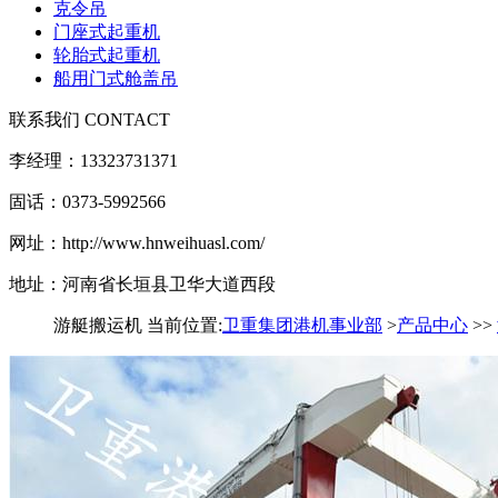
克令吊
门座式起重机
轮胎式起重机
船用门式舱盖吊
联系我们 CONTACT
李经理：13323731371
固话：0373-5992566
网址：http://www.hnweihuasl.com/
地址：河南省长垣县卫华大道西段
游艇搬运机
当前位置:
卫重集团港机事业部
>
产品中心
>>