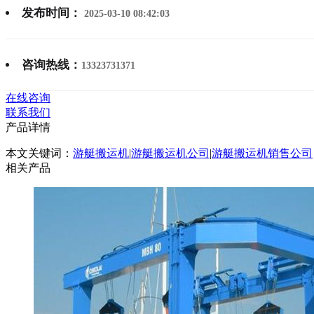
发布时间：
2025-03-10 08:42:03
咨询热线：
13323731371
在线咨询
联系我们
产品详情
本文关键词：
游艇搬运机
|
游艇搬运机公司
|
游艇搬运机销售公司
相关产品