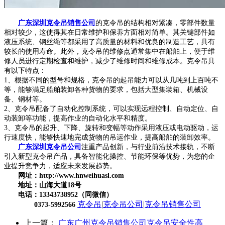
广东深圳克令吊销售公司
的克令吊的结构相对紧凑，零部件数量
相对较少，这使得其在日常维护和保养方面相对简单。其关键部件如
液压系统、钢丝绳等都采用了高质量的材料和优良的制造工艺，具有
较长的使用寿命。此外，克令吊的维修点通常集中在船舶上，便于维
修人员进行定期检查和维护，减少了维修时间和维修成本。克令吊具
有以下特点：
1、根据不同的型号和规格，克令吊的起吊能力可以从几吨到上百吨不
等，能够满足船舶装卸各种货物的要求，包括大型集装箱、机械设
备、钢材等。
2、克令吊配备了自动化控制系统，可以实现远程控制、自动定位、自
动装卸等功能，提高作业的自动化水平和精度。
3、克令吊的起升、下降、旋转和变幅等动作采用液压或电动驱动，运
行速度快，能够快速地完成货物的吊运作业，提高船舶的装卸效率。
广东深圳克令吊公司
注重产品创新，与行业前沿技术接轨，不断
引入新型克令吊产品，具备智能化操控、节能环保等优势，为您的企
业提升竞争力，适应未来发展趋势。
网址：http://www.hnweihuasl.com
地址：山海大道18号
电话：13343738952（同微信）
克令吊
|
克令吊公司
|
克令吊销售公司
0373-5992566
上一篇：
广东广州克令吊销售公司克令吊安全性高