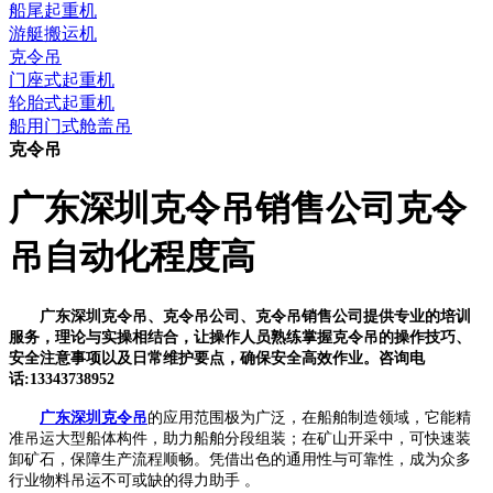
船尾起重机
游艇搬运机
克令吊
门座式起重机
轮胎式起重机
船用门式舱盖吊
克令吊
广东深圳克令吊销售公司克令
吊自动化程度高
广东深圳克令吊、克令吊公司、克令吊销售公司提供专业的培训
服务，理论与实操相结合，让操作人员熟练掌握克令吊的操作技巧、
安全注意事项以及日常维护要点，确保安全高效作业。咨询电
话:13343738952
广东深圳克令吊
的应用范围极为广泛，在船舶制造领域，它能精
准吊运大型船体构件，助力船舶分段组装；在矿山开采中，可快速装
卸矿石，保障生产流程顺畅。凭借出色的通用性与可靠性，成为众多
行业物料吊运不可或缺的得力助手 。