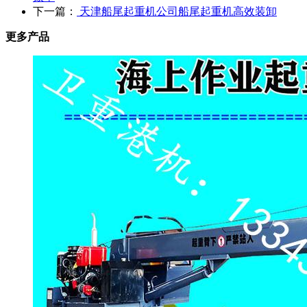
下一篇：
天津船尾起重机公司船尾起重机高效装卸
更多产品