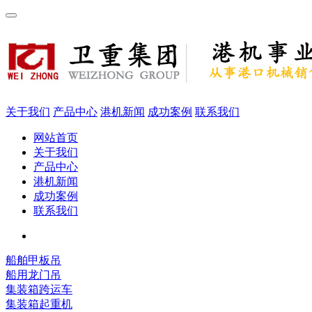
关于我们
产品中心
港机新闻
成功案例
联系我们
网站首页
关于我们
产品中心
港机新闻
成功案例
联系我们
船舶甲板吊
船用龙门吊
集装箱跨运车
集装箱起重机